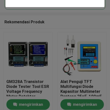
Rekomendasi Produk
Beranda
GM328A Transistor
Alat Penguji TFT
Diode Tester Tool ESR
Multifungsi Diode
Voltage Frequency
Kapasitor Multimeter
Produk
Meter Detektor
Rentang 25pF-100mF
mengirimkan
mengirimkan
Tentang Kami