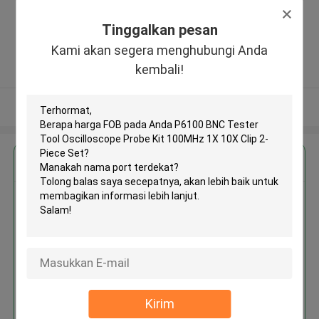
Industrial Area, Long Hua District,
Shen Zhen City,Guang Dong
Tinggalkan pesan
Province. China ,Cina
Kami akan segera menghubungi Anda
5.0
kembali!
Diverifikasi pemasok
Lihat Lebih
Dapatkan Harga Terbaik untuk
P6100 BNC Tester Tool
Oscilloscope Probe Kit 100MHz
1X 10X Clip 2-Piece Set
Kirim
Terus