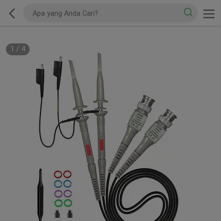
1
/
4