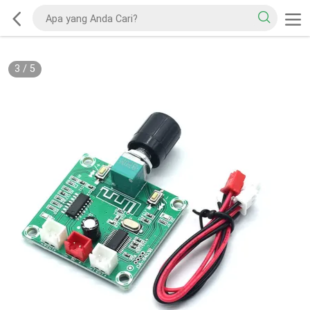
3
/
5