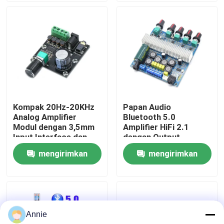
Tur Pabrik
Kontrol Kualitas
Hubungi Kami
Kompak 20Hz-20KHz
Papan Audio
Analog Amplifier
Bluetooth 5.0
Berita
Modul dengan 3,5mm
Amplifier HiFi 2.1
Input Interface dan
dengan Output
Silver Finish
2*50W+100W dan
mengirimkan
mengirimkan
Kasus
Catu Daya DC12~24V
permintaan
permintaan
Blog
Annie
Modul Papan Amplifier