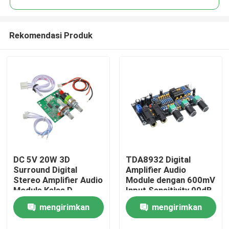
Rekomendasi Produk
DC 5V 20W 3D
TDA8932 Digital
Beranda
Surround Digital
Amplifier Audio
Stereo Amplifier Audio
Module dengan 600mV
Module Kelas D
Input Sensitivity 90dB
Produk
Amplifier Board
SNR dan 3W Output
mengirimkan
mengirimkan
Power
Tentang Kami
permintaan
permintaan