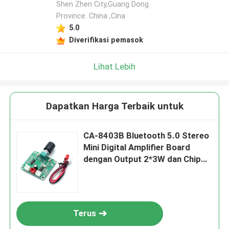
Shen Zhen City,Guang Dong
Tinggalkan pesan
Province. China ,Cina
5.0
Kami akan segera menghubungi Anda
Diverifikasi pemasok
kembali!
Lihat Lebih
Dapatkan Harga Terbaik untuk
CA-8403B Bluetooth 5.0 Stereo
Mini Digital Amplifier Board
dengan Output 2*3W dan Chip
PAM8403
Kirim
Terus