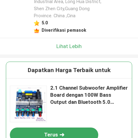
Industrial Area, Long Hua District,
Shen Zhen City,Guang Dong
Tinggalkan pesan
Province. China ,Cina
Kami akan segera menghubungi Anda
5.0
kembali!
Diverifikasi pemasok
Lihat Lebih
Dapatkan Harga Terbaik untuk
2.1 Channel Subwoofer Amplifier
Board dengan 100W Bass
Output dan Bluetooth 5.0
TPA3116D2 Audio Stereo
Equalizer
Kirim
Terus