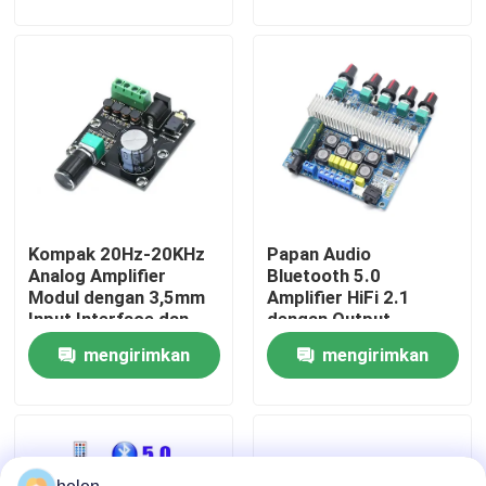
permintaan
permintaan
Tur Pabrik
Kontrol Kualitas
Hubungi Kami
Kompak 20Hz-20KHz
Papan Audio
Berita
Analog Amplifier
Bluetooth 5.0
Modul dengan 3,5mm
Amplifier HiFi 2.1
Input Interface dan
dengan Output
Kasus
Silver Finish
2*50W+100W dan
mengirimkan
mengirimkan
Catu Daya DC12~24V
permintaan
permintaan
Blog
Modul Papan Amplifier