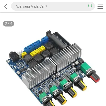
3
/
4