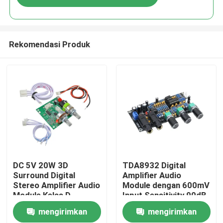
Rekomendasi Produk
Beranda
DC 5V 20W 3D
TDA8932 Digital
Surround Digital
Amplifier Audio
Stereo Amplifier Audio
Module dengan 600mV
Produk
Module Kelas D
Input Sensitivity 90dB
Amplifier Board
SNR dan 3W Output
mengirimkan
mengirimkan
Power
Tentang Kami