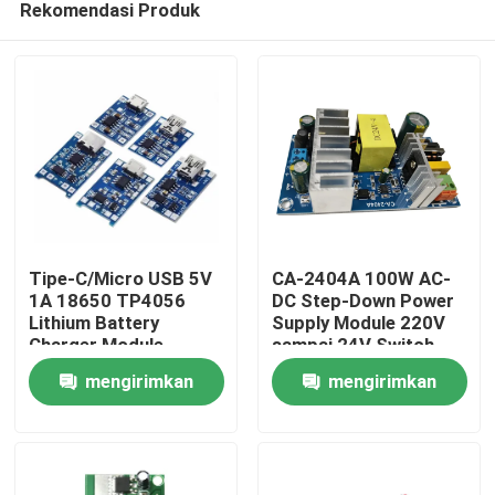
Rekomendasi Produk
Tipe-C/Micro USB 5V
CA-2404A 100W AC-
1A 18650 TP4056
DC Step-Down Power
Lithium Battery
Supply Module 220V
Charger Module
sampai 24V Switch
Beranda
Dengan Perlindungan
Power Supply
mengirimkan
mengirimkan
dan Fungsi Ganda
Produk
permintaan
permintaan
Tentang Kami