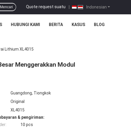
Quote request suatu
|
Indonesian
Mencari
S
HUBUNGI KAMI
BERITA
KASUS
BLOG
ai Lithium XL4015
 Besar Menggerakkan Modul
Guangdong, Tiongkok
Original
XL4015
mbayaran & pengiriman:
der:
10 pcs