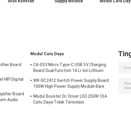
Arus Konstan
Supply Module
Modul Catu Day
Lampu Latar
LCD TCON Board
Dapat
Universal LED 19-
VGL VGH VCOM.
Disesuaikan
60 Inci 220V 110V
Voltmeter LED
AC
Dengan Tampila
Digital
Tin
Modul Catu Daya
ifier Board
CA-033 Micro Type-C USB 5V Charging
Board Dual Function 1A Li-Ion Lithium
Battery Charger Module 18650 TP4056
HIFI Digital
WX-DC2412 Switch Power Supply Board
ICs Produk
100W High Power Supply Module Bare
Board AC DC 24V4A
lifier Board
Modul Booster Dc Driver LED 250W 10A
tem Audio
Catu Daya Tidak Terisolasi