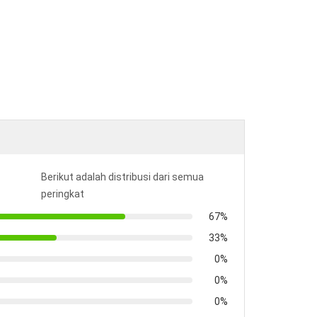
Berikut adalah distribusi dari semua
peringkat
67%
33%
0%
0%
0%