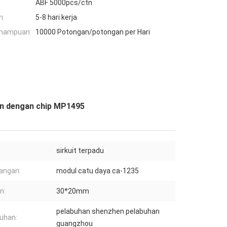
ABF 5000pcs/ctn
n:
5-8 hari kerja
mampuan:
10000 Potongan/potongan per Hari
an dengan chip MP1495
:
sirkuit terpadu
angan:
modul catu daya ca-1235
n:
30*20mm
pelabuhan shenzhen pelabuhan
uhan:
guangzhou