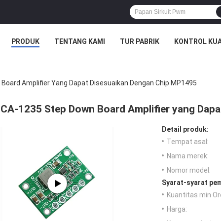
PRODUK
TENTANG KAMI
TUR PABRIK
KONTROL KUA
Board Amplifier Yang Dapat Disesuaikan Dengan Chip MP1495
CA-1235 Step Down Board Amplifier yang Dapa
Detail produk:
Tempat asal:
Nama merek:
Nomor model:
Syarat-syarat pe
Kuantitas min Or
Harga: