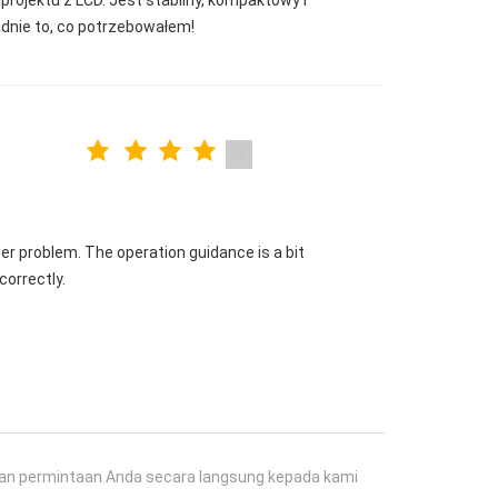
projektu z LCD. Jest stabilny, kompaktowy i
adnie to, co potrzebowałem!
er problem. The operation guidance is a bit
 correctly.
an permintaan Anda secara langsung kepada kami