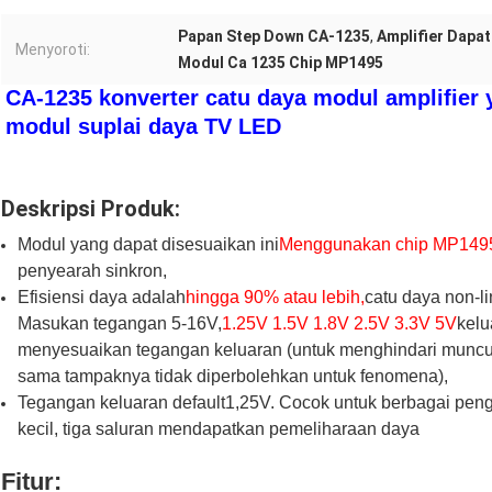
Papan Step Down CA-1235
,
Amplifier Dapa
Menyoroti:
Modul Ca 1235 Chip MP1495
CA-1235 konverter catu daya modul amplifier 
modul suplai daya TV LED
Deskripsi Produk:
Modul yang dapat disesuaikan ini
Menggunakan chip MP1495 
penyearah sinkron,
Efisiensi daya adalah
hingga 90% atau lebih,
catu daya non-l
Masukan tegangan 5-16V,
1.25V 1.5V 1.8V 2.5V 3.3V 5V
kelu
menyesuaikan tegangan keluaran (untuk menghindari muncul
sama tampaknya tidak diperbolehkan untuk fenomena),
Tegangan keluaran default1,25V. Cocok untuk berbagai peng
kecil, tiga saluran mendapatkan pemeliharaan daya
Fitur: