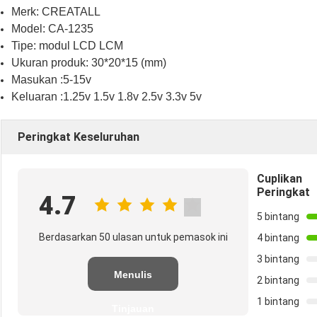
Merk: CREATALL
Model: CA-1235
Tipe: modul LCD LCM
Ukuran produk: 30*20*15 (mm)
Masukan :5-15v
Keluaran :1.25v 1.5v 1.8v 2.5v 3.3v 5v
Peringkat Keseluruhan
Cuplikan
Peringkat
4.7
5 bintang
Berdasarkan 50 ulasan untuk pemasok ini
4 bintang
3 bintang
Menulis
2 bintang
1 bintang
Tinjauan