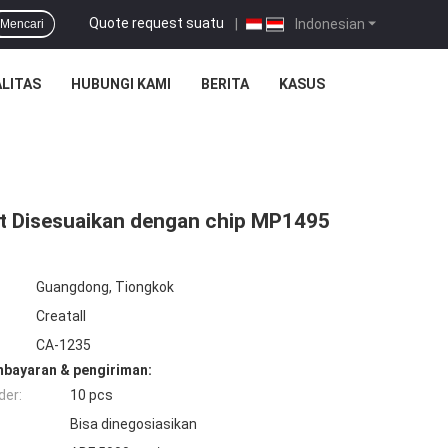
Quote request suatu
|
Indonesian
Mencari
LITAS
HUBUNGI KAMI
BERITA
KASUS
t Disesuaikan dengan chip MP1495
Guangdong, Tiongkok
Creatall
CA-1235
mbayaran & pengiriman:
der:
10 pcs
Bisa dinegosiasikan