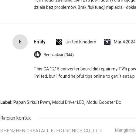
Ten moduł zasilania CA-1215 jest idealny dla mojego 
działa bez problemów. Brak fluktuacji napięcia—dokł
E
Emily
United Kingdom
Mar 4.2024
Bermanfaat (344)
This CA 1215 converter board did repair my TV’s pow
limited, but I found helpful tips online to get it set up
,
,
Label:
Papan Sirkuit Pwm
Modul Driver LED
Modul Booster Dc
Rincian kontak
SHENZHEN CREATALL ELECTRONICS CO., LTD.
Mengirimk