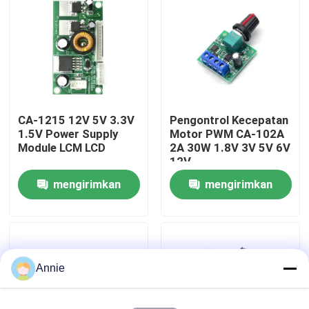
Tur Pabrik
Kontrol Kualitas
CA-1215 12V 5V 3.3V
Pengontrol Kecepatan
Hubungi Kami
1.5V Power Supply
Motor PWM CA-102A
Module LCM LCD
2A 30W 1.8V 3V 5V 6V
12V
Berita
mengirimkan
mengirimkan
permintaan
permintaan
Kasus
Blog
Annie
Modul Papan Amplifier