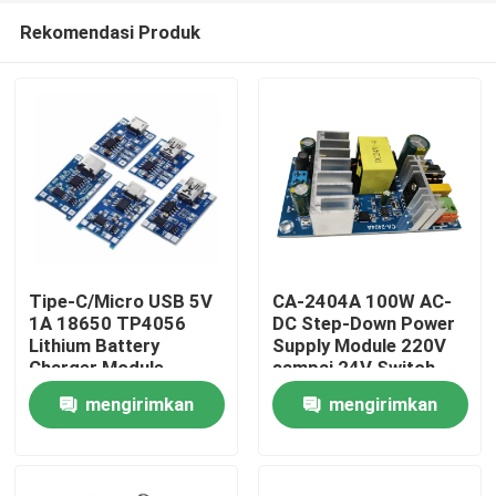
Rekomendasi Produk
Tipe-C/Micro USB 5V
CA-2404A 100W AC-
1A 18650 TP4056
DC Step-Down Power
Lithium Battery
Supply Module 220V
Beranda
Charger Module
sampai 24V Switch
Dengan Perlindungan
Power Supply
mengirimkan
mengirimkan
dan Fungsi Ganda
Produk
permintaan
permintaan
Tentang Kami