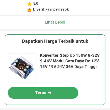
Tinggalkan pesan
5.0
Kami akan segera menghubungi Anda
Diverifikasi pemasok
kembali!
Lihat Lebih
Dapatkan Harga Terbaik untuk
Konverter Step Up 150W 8-32V
9-46V Modul Catu Daya Dc 12V
15V 19V 24V 36V Daya Tinggi
Terus
Kirim