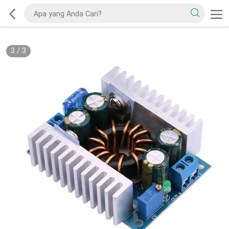
3
/
3