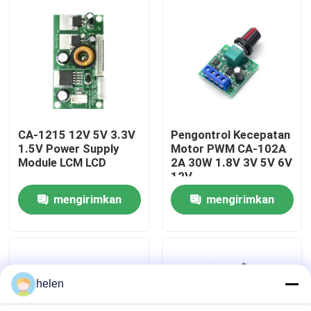
Tur Pabrik
Kontrol Kualitas
Hubungi Kami
CA-1215 12V 5V 3.3V
Pengontrol Kecepatan
1.5V Power Supply
Motor PWM CA-102A
Module LCM LCD
2A 30W 1.8V 3V 5V 6V
Berita
12V
mengirimkan
mengirimkan
Kasus
permintaan
permintaan
Blog
helen
Modul Papan Amplifier