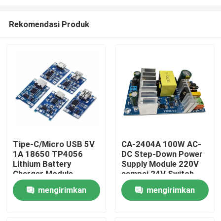
Rekomendasi Produk
Tipe-C/Micro USB 5V
CA-2404A 100W AC-
1A 18650 TP4056
DC Step-Down Power
Beranda
Lithium Battery
Supply Module 220V
Charger Module
sampai 24V Switch
Dengan Perlindungan
Power Supply
Produk
mengirimkan
mengirimkan
dan Fungsi Ganda
permintaan
permintaan
Tentang Kami