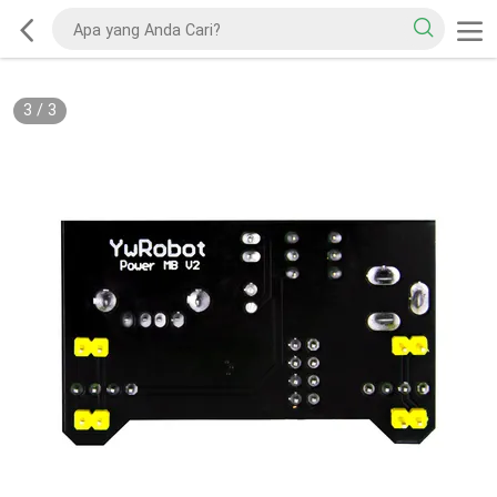
3
/
3