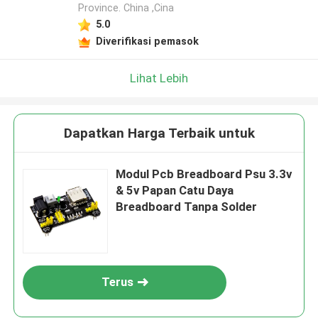
Province. China ,Cina
Tinggalkan pesan
5.0
Kami akan segera menghubungi Anda
Diverifikasi pemasok
kembali!
Lihat Lebih
Dapatkan Harga Terbaik untuk
Modul Pcb Breadboard Psu 3.3v
& 5v Papan Catu Daya
Breadboard Tanpa Solder
Terus
Kirim