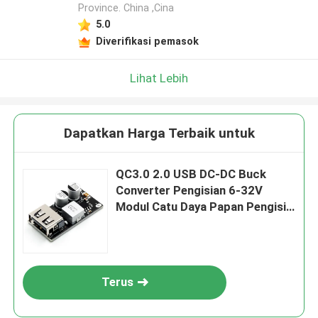
Province. China ,Cina
Tinggalkan pesan
5.0
Kami akan segera menghubungi Anda
Diverifikasi pemasok
kembali!
Lihat Lebih
Dapatkan Harga Terbaik untuk
QC3.0 2.0 USB DC-DC Buck
Converter Pengisian 6-32V
Modul Catu Daya Papan Pengisi
Daya Sirkuit
Terus
Kirim