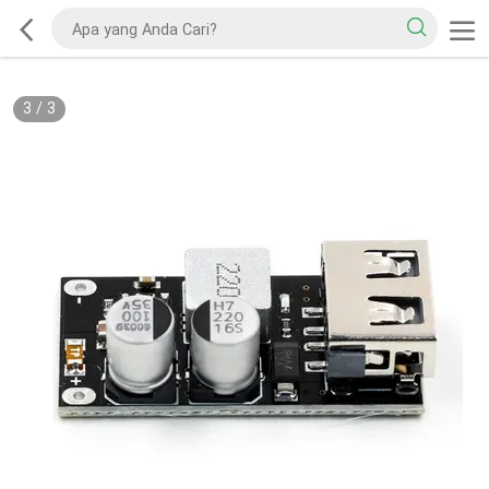
3
/
3