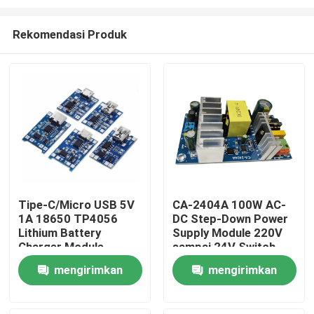
Rekomendasi Produk
Tipe-C/Micro USB 5V
CA-2404A 100W AC-
1A 18650 TP4056
DC Step-Down Power
Beranda
Lithium Battery
Supply Module 220V
Charger Module
sampai 24V Switch
Dengan Perlindungan
Power Supply
Produk
mengirimkan
mengirimkan
dan Fungsi Ganda
permintaan
permintaan
Tentang Kami