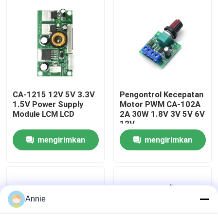
Tur Pabrik
Kontrol Kualitas
Hubungi Kami
CA-1215 12V 5V 3.3V
Pengontrol Kecepatan
1.5V Power Supply
Motor PWM CA-102A
Module LCM LCD
2A 30W 1.8V 3V 5V 6V
Berita
12V
mengirimkan
mengirimkan
Kasus
permintaan
permintaan
Blog
Annie
Modul Papan Amplifier