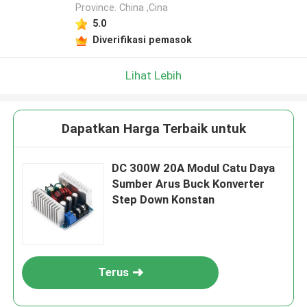
Province. China ,Cina
Tinggalkan pesan
5.0
Kami akan segera menghubungi Anda
Diverifikasi pemasok
kembali!
Lihat Lebih
Dapatkan Harga Terbaik untuk
DC 300W 20A Modul Catu Daya
Sumber Arus Buck Konverter
Step Down Konstan
Terus
Kirim