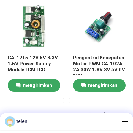
Tur Pabrik
Kontrol Kualitas
Hubungi Kami
CA-1215 12V 5V 3.3V
Pengontrol Kecepatan
1.5V Power Supply
Motor PWM CA-102A
Module LCM LCD
2A 30W 1.8V 3V 5V 6V
Berita
12V
mengirimkan
mengirimkan
Kasus
permintaan
permintaan
Blog
helen
Modul Papan Amplifier