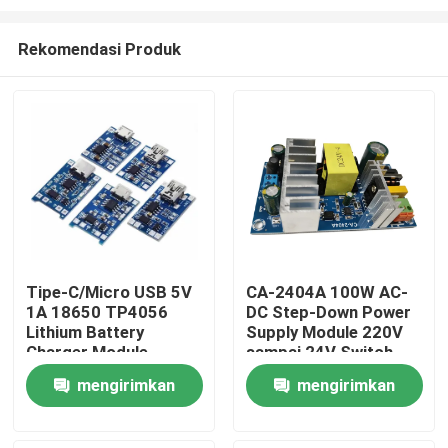
Rekomendasi Produk
Tipe-C/Micro USB 5V
CA-2404A 100W AC-
1A 18650 TP4056
DC Step-Down Power
Beranda
Lithium Battery
Supply Module 220V
Charger Module
sampai 24V Switch
Dengan Perlindungan
Power Supply
Produk
mengirimkan
mengirimkan
dan Fungsi Ganda
permintaan
permintaan
Tentang Kami