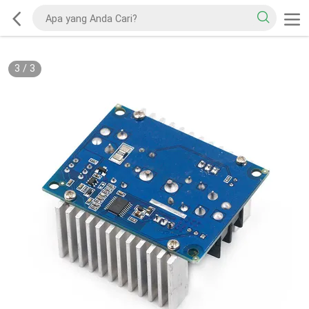
3
/
3