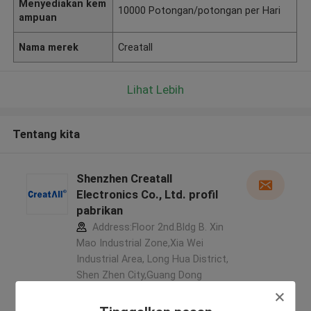
Menyediakan kem
10000 Potongan/potongan per Hari
ampuan
Nama merek
Creatall
Lihat Lebih
Tentang kita
Shenzhen Creatall
Electronics Co., Ltd. profil
pabrikan
Address:Floor 2nd.Bldg B. Xin
Mao Industrial Zone,Xia Wei
Industrial Area, Long Hua District,
Shen Zhen City,Guang Dong
Province. China ,Cina
5.0