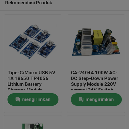
Rekomendasi Produk
Tipe-C/Micro USB 5V
CA-2404A 100W AC-
1A 18650 TP4056
DC Step-Down Power
Lithium Battery
Supply Module 220V
Charger Module
sampai 24V Switch
Beranda
Dengan Perlindungan
Power Supply
mengirimkan
mengirimkan
dan Fungsi Ganda
Produk
permintaan
permintaan
Tentang Kami