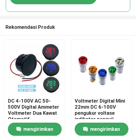
Rekomendasi Produk
Beranda
DC 4-100V AC 50-
Voltmeter Digital Mini
500V Digital Ammeter
22mm DC 6-100V
Voltmeter Dua Kawat
pengukur voltase
Produk
Otomotif
indikator penguji
tampilan lampu Pilot
mengirimkan
mengirimkan
Tentang Kami