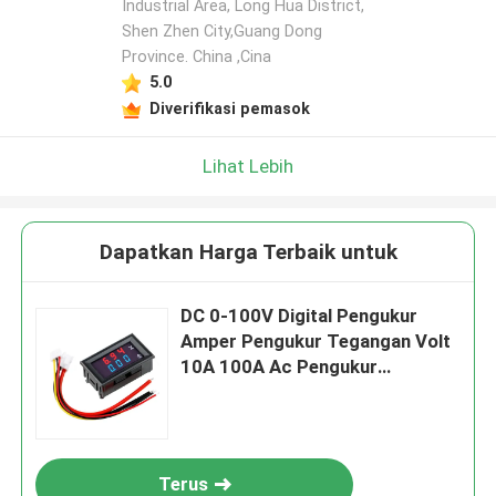
Industrial Area, Long Hua District,
Shen Zhen City,Guang Dong
Tinggalkan pesan
Province. China ,Cina
Kami akan segera menghubungi Anda
5.0
kembali!
Diverifikasi pemasok
Lihat Lebih
Dapatkan Harga Terbaik untuk
DC 0-100V Digital Pengukur
Amper Pengukur Tegangan Volt
10A 100A Ac Pengukur
Tegangan Volt Pengukur Amper
Kirim
Terus