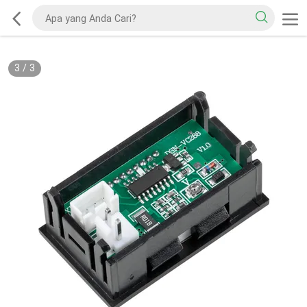
3
/
3