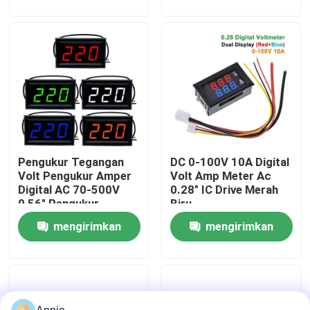
permintaan
permintaan
Tur Pabrik
Kontrol Kualitas
Hubungi Kami
Pengukur Tegangan
DC 0-100V 10A Digital
Berita
Volt Pengukur Amper
Volt Amp Meter Ac
Digital AC 70-500V
0.28" IC Drive Merah
0,56" Pengukur
Biru
Kasus
Tegangan Volt Digital
mengirimkan
mengirimkan
LED
permintaan
permintaan
Modul Papan Amplifier
Modul Catu Daya