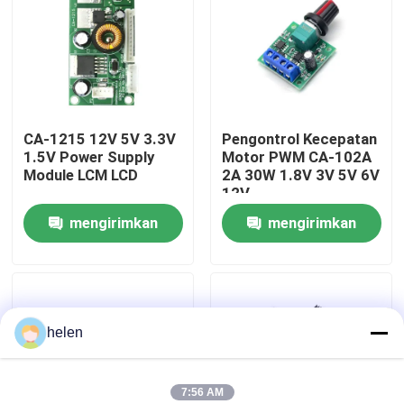
Tur Pabrik
Kontrol Kualitas
CA-1215 12V 5V 3.3V
Pengontrol Kecepatan
1.5V Power Supply
Motor PWM CA-102A
Hubungi Kami
Module LCM LCD
2A 30W 1.8V 3V 5V 6V
12V
mengirimkan
mengirimkan
Berita
permintaan
permintaan
Kasus
helen
Blog
Modul Papan Amplifier
7:56 AM