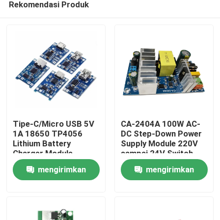
Rekomendasi Produk
Tipe-C/Micro USB 5V
CA-2404A 100W AC-
1A 18650 TP4056
DC Step-Down Power
Lithium Battery
Supply Module 220V
Charger Module
sampai 24V Switch
Beranda
Dengan Perlindungan
Power Supply
mengirimkan
mengirimkan
dan Fungsi Ganda
Produk
permintaan
permintaan
Tentang Kami