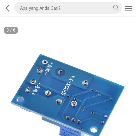
3
/
6