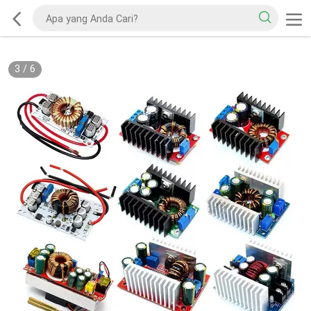
3
/
6