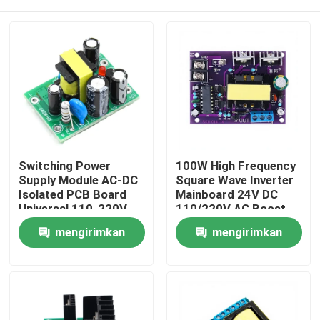
Switching Power
100W High Frequency
Supply Module AC-DC
Square Wave Inverter
Isolated PCB Board
Mainboard 24V DC
Universal 110-220V
110/220V AC Boost
Input Dual Output 12V
Converter Module
Beranda
mengirimkan
mengirimkan
0.5A + 5V Compact
Compact Power
Supply AC-DC
permintaan
permintaan
Produk
Tentang Kami