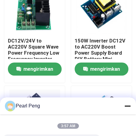
Tur Pabrik
Kontrol Kualitas
DC12V/24V to
150W Inverter DC12V
AC220V Square Wave
to AC220V Boost
Power Frequency Low
Power Supply Board
Hubungi Kami
Frequency Inverter
DIY Battery Mini
Drive Board 300W
Inverter Module
mengirimkan
mengirimkan
Boost Module
Berita
permintaan
permintaan
Kasus
Pearl Peng
Blog
3:57 AM
Modul Papan Amplifier