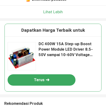
Kami akan segera menghubungi Anda
kembali!
Lihat Lebih
Dapatkan Harga Terbaik untuk
DC 400W 15A Step-up Boost
Power Module LED Driver 8.5-
50V sampai 10-60V Voltage
Charger
Terus
Kirim
Rekomendasi Produk