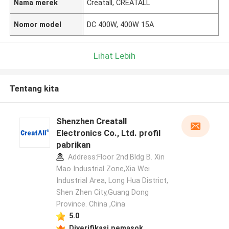
Nama merek
Creatall, CREATALL
Nomor model
DC 400W, 400W 15A
Lihat Lebih
Tentang kita
Shenzhen Creatall
Electronics Co., Ltd. profil
pabrikan
Address:Floor 2nd.Bldg B. Xin
Mao Industrial Zone,Xia Wei
Industrial Area, Long Hua District,
Shen Zhen City,Guang Dong
Province. China ,Cina
5.0
Tinggalkan pesan
Diverifikasi pemasok