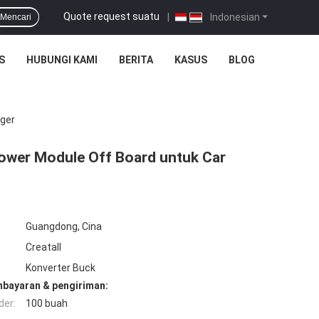
Quote request suatu
|
Indonesian
Mencari
S
HUBUNGI KAMI
BERITA
KASUS
BLOG
ger
ower Module Off Board untuk Car
Guangdong, Cina
Creatall
Konverter Buck
mbayaran & pengiriman:
der:
100 buah