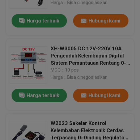
Harga：Bisa dinegosiasikan
Harga terbaik
Hubungi kami
XH-W3005 DC 12V-220V 10A
Pengendali Kelembapan Digital
Sistem Pemantauan Rentang 0-
99 RH
MOQ：10 pcs
Harga：Bisa dinegosiasikan
Harga terbaik
Hubungi kami
Beranda
Produk
W2023 Sakelar Kontrol
Kelembaban Elektronik Cerdas
Terpasang Di Dinding Regulator
Tentang Kami