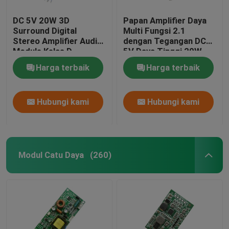
DC 5V 20W 3D
Papan Amplifier Daya
Surround Digital
Multi Fungsi 2.1
Stereo Amplifier Audio
dengan Tegangan DC
Module Kelas D
5V Daya Tinggi 20W
Amplifier Board
dan Arus 3A untuk
Harga terbaik
Harga terbaik
Peningkatan Performa
Audio
Hubungi kami
Hubungi kami
Modul Catu Daya
(260)