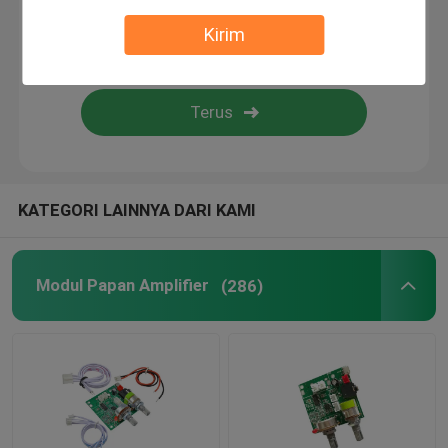
Kirim
Pengontrol Kelembaban Digital
Alat Penguji
Dewan Pembangunan
KATEGORI LAINNYA DARI KAMI
Modul Papan Amplifier
(286)