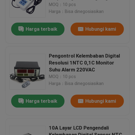
Digital 110V-220V
MOQ：10 pcs
Harga：Bisa dinegosiasikan
Tur Pabrik
Harga terbaik
Hubungi kami
Kontrol Kualitas
Hubungi Kami
Pengontrol Kelembaban Digital
Resolusi 1NTC 0,1C Monitor
Suhu Alarm 220VAC
Berita
MOQ：10 pcs
Harga：Bisa dinegosiasikan
Kasus
Harga terbaik
Hubungi kami
Blog
10A Layar LCD Pengendali
Modul Papan Amplifier
Kelembapan Digital Sensor NTC