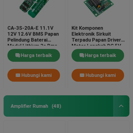
CA-3S-20A-E 11.1V
Kit Komponen
12V 12.6V BMS Papan
Elektronik Sirkuit
Pelindung Baterai
Terpadu Papan Driver
Modul Lithium 3s Bms
Motor Langkah DC 5V
Harga terbaik
Harga terbaik
Hubungi kami
Hubungi kami
Amplifier Rumah
(48)