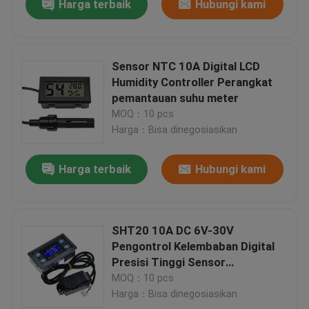
Harga terbaik
Hubungi kami
Sensor NTC 10A Digital LCD
Humidity Controller Perangkat
pemantauan suhu meter
MOQ：10 pcs
Harga：Bisa dinegosiasikan
Harga terbaik
Hubungi kami
SHT20 10A DC 6V-30V
Pengontrol Kelembaban Digital
Presisi Tinggi Sensor
Pemantauan Suhu
MOQ：10 pcs
Harga：Bisa dinegosiasikan