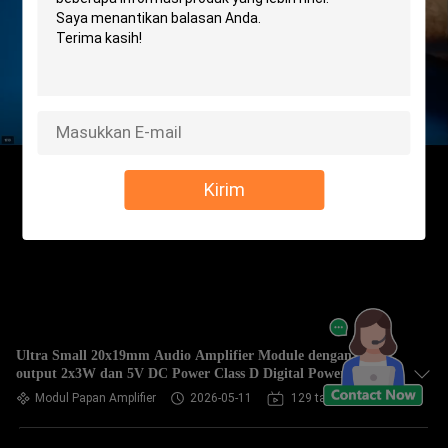
Kirim
Ultra Small 20x19mm Audio Amplifier Module dengan
output 2x3W dan 5V DC Power Class D Digital Power
Amplifier Board
Modul Papan Amplifier
2026-05-11
129 tampilan