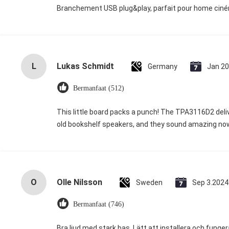
Branchement USB plug&play, parfait pour home cin
L
Lukas Schmidt
Germany
Jan 20
Bermanfaat (512)
This little board packs a punch! The TPA3116D2 deliv
old bookshelf speakers, and they sound amazing now.
O
Olle Nilsson
Sweden
Sep 3.2024
Bermanfaat (746)
Bra ljud med stark bas. Lätt att installera och funge