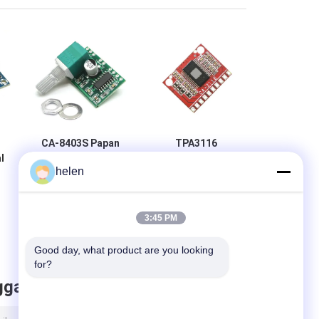
CA-8403S Papan
TPA3116
l
Preamplifier
Amplifier Module
helen
i
Digital Mini DC 5V
50W Dual Channel
o
2 Saluran 2*3W
Digital Power
n
PAM8403 Modul
Amplifier Board
n
Audio Amplifier
dengan DC 8V ~
3:45 PM
r
24V dan No POP
Noise
Good day, what product are you looking 
for?
ggalkan pesan