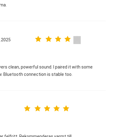
éma.
.2025
ers clean, powerful sound. I paired it with some
 Bluetooth connection is stable too.
rar felfritt. Rekommenderas varmt till