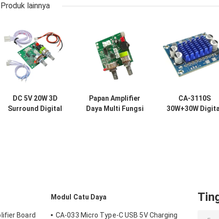
Produk lainnya
DC 5V 20W 3D
Papan Amplifier
CA-3110S
Surround Digital
Daya Multi Fungsi
30W+30W Digita
Stereo Amplifier
2.1 dengan
Amp Board Min
Audio Module
Tegangan DC 5V
Amplifier Audi
Kelas D Amplifier
Daya Tinggi 20W
Module denga
Board
dan Arus 3A untuk
2.0 Channel da
Peningkatan
DC 8-26V Powe
Performa Audio
Tin
Modul Catu Daya
ifier Board
CA-033 Micro Type-C USB 5V Charging