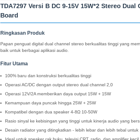
TDA7297 Versi B DC 9-15V 15W*2 Stereo Dual C
Board
Ringkasan Produk
Papan penguat digital dual channel stereo berkualitas tinggi yang m
baik untuk berbagai aplikasi audio.
Fitur Utama
100% baru dan konstruksi berkualitas tinggi
Operasi AC/DC dengan output stereo dual channel 2,0
Operasi 12V/2A memberikan daya output 15W + 15W
Kemampuan daya puncak hingga 25W + 25W
Kompatibel dengan dua speaker 4-8Ω 10-50W
Rasio sinyal ke kebisingan yang tinggi untuk kinerja audio yang bers
Desain radiator yang ditingkatkan - lebih lebar dan lebih tebal untu
Ideal untuk speaker rak buku, televisi CRT, radio, dan amplifier kecil