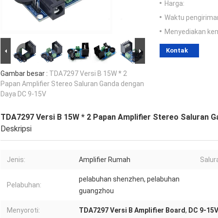
Harga:
Waktu pengirima
Menyediakan ke
Kontak
Gambar besar :
TDA7297 Versi B 15W * 2
Papan Amplifier Stereo Saluran Ganda dengan
Daya DC 9-15V
TDA7297 Versi B 15W * 2 Papan Amplifier Stereo Saluran 
Deskripsi
Jenis:
Amplifier Rumah
Salur
pelabuhan shenzhen, pelabuhan
Pelabuhan:
guangzhou
Menyoroti:
TDA7297 Versi B Amplifier Board
,
DC 9-15V