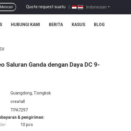
Quote request suatu
|
Indonesian
Mencari
S
HUBUNGI KAMI
BERITA
KASUS
BLOG
15V
eo Saluran Ganda dengan Daya DC 9-
Guangdong, Tiongkok
creatall
TPA7297
mbayaran & pengiriman:
der:
10 pcs