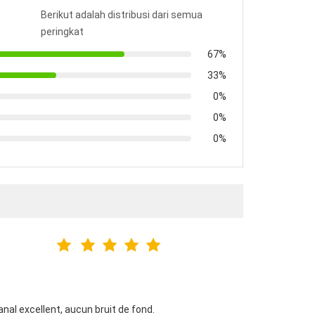
Berikut adalah distribusi dari semua
peringkat
67%
33%
0%
0%
0%
6
al excellent, aucun bruit de fond.