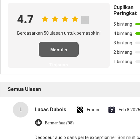
Cuplikan
Peringkat
4.7
5 bintang
Berdasarkan 50 ulasan untuk pemasok ini
4 bintang
3 bintang
Menulis
2 bintang
1 bintang
Tinjauan
Semua Ulasan
L
Lucas Dubois
France
Feb 8.202
Bermanfaat (98)
Décodeur audio sans perte exceptionnel! Son multican