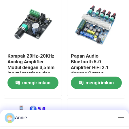
Tur Pabrik
Kontrol Kualitas
Hubungi Kami
Kompak 20Hz-20KHz
Papan Audio
Analog Amplifier
Bluetooth 5.0
Modul dengan 3,5mm
Amplifier HiFi 2.1
Berita
Input Interface dan
dengan Output
Silver Finish
2*50W+100W dan
mengirimkan
mengirimkan
Catu Daya DC12~24V
Kasus
permintaan
permintaan
Blog
Annie
Modul Papan Amplifier