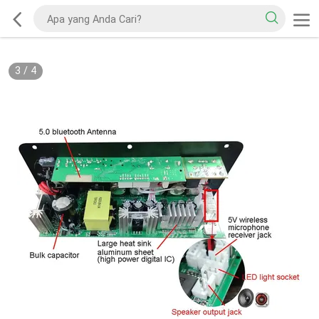
3
/
4