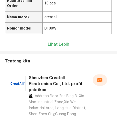
Kuantitas min
10 pcs
Order
Nama merek
creatall
Nomor model
D100W
Lihat Lebih
Tentang kita
Shenzhen Creatall
Electronics Co., Ltd. profil
pabrikan
Address:Floor 2nd.Bldg B. Xin
Mao Industrial Zone,Xia Wei
Industrial Area, Long Hua District,
Shen Zhen City,Guang Dong