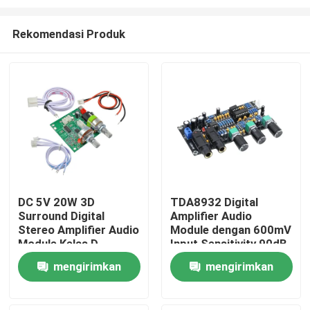
Rekomendasi Produk
DC 5V 20W 3D
TDA8932 Digital
Surround Digital
Amplifier Audio
Beranda
Stereo Amplifier Audio
Module dengan 600mV
Module Kelas D
Input Sensitivity 90dB
Amplifier Board
SNR dan 3W Output
Produk
mengirimkan
mengirimkan
Power
permintaan
permintaan
Tentang Kami