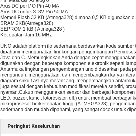
Pin Masukan Analog 6
Arus DC per l/ O Pin 40 MA
Arus DC untuk 3 .3V Pin 50 MA
Memori Flash 32 KB (Atmega328) dimana 0,5 KB digunakan ol
SRAM 2KB(Atmega328)
EEPROM 1 KB ( Atmega328 )
Kecepatan Jam 16 MHz
UNO adalah platform ilo sederhana berdasarkan kode sumber te
dipahami menggunakan lingkungan pengembangan Pemrosesa
Java dan C. Memungkinkan Anda dengan cepat menggunakan u
digunakan dengan beberapa komponen elektronik seperti lampu 
Antarmuka lingkungan pengembangan uno didasarkan pada pr
mengunduh, menggunakan, dan mengembangkan karya interakti
diagram sirkuit aslinya merancang, mengembangkan antarmuka p
juga sesuai dengan kebutuhan modifikasi mereka sendiri, pr
nyaman.Cukup menggunakan sensor dan berbagai komponen el
LED, buzzer, kunci, fotoresistor, dll.) untuk membuat berbaga
mikroprosesor berkecepatan tinggi (ATMEGA328), pengembang
sederhana dan mudah dipahami, yang sangat cocok untuk dipel
Peringkat Keseluruhan