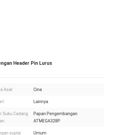
ngan Header Pin Lurus
a Asal:
Cina
et:
Lainnya
r Suku Cadang
Papan Pengembangan
an:
ATMEGA328P
gan suplai:
Umum