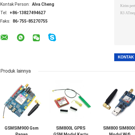
Kontak Person:
Alva Cheng
Tel:
+86-13827494627
Faks:
86-755-85270755
Produk lainnya
GSMSIM900 Gsm
SIM800L GPRS
SIM800 SIM800
Papan
GSM Modul Kartu
Modul Wifi