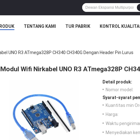
RODUK
TENTANG KAMI
TUR PABRIK
KONTROL KUALITA
rkabel UNO R3 ATmega328P CH340 CH340G Dengan Header Pin Lurus
Modul Wifi Nirkabel UNO R3 ATmega328P CH34
Detail produk:
Nomor model:
Syarat-syarat pe
Kuantitas min Or
Harga:
Waktu pengirima
Menyediakan ke