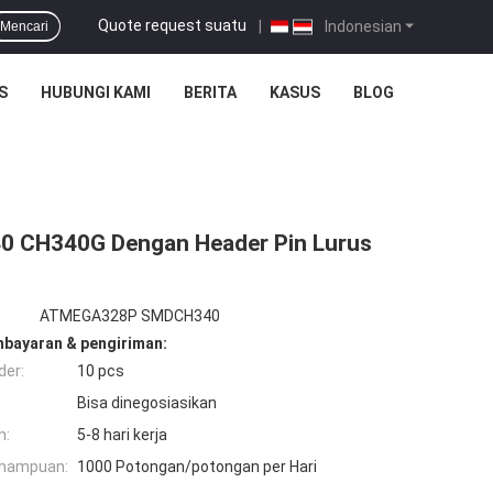
Quote request suatu
|
Indonesian
Mencari
S
HUBUNGI KAMI
BERITA
KASUS
BLOG
0 CH340G Dengan Header Pin Lurus
ATMEGA328P SMDCH340
mbayaran & pengiriman:
der:
10 pcs
Bisa dinegosiasikan
n:
5-8 hari kerja
mampuan:
1000 Potongan/potongan per Hari