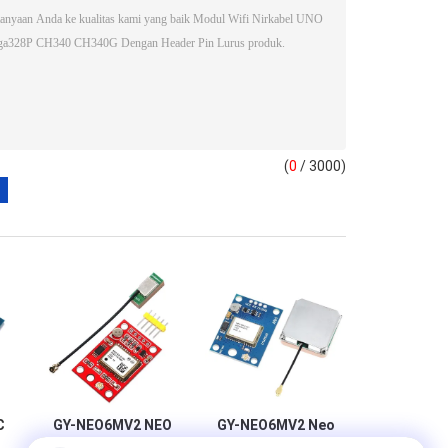
(
0
/ 3000)
C
GY-NEO6MV2 NEO
GY-NEO6MV2 Neo
6M Modul GPS
6m Gps Modul