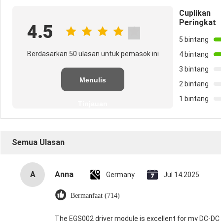
Cuplikan
Peringkat
4.5
5 bintang
Berdasarkan 50 ulasan untuk pemasok ini
4 bintang
3 bintang
Menulis
2 bintang
1 bintang
Tinjauan
Semua Ulasan
A
Anna
Germany
Jul 14.2025
Bermanfaat (714)
The EGS002 driver module is excellent for my DC-DC in