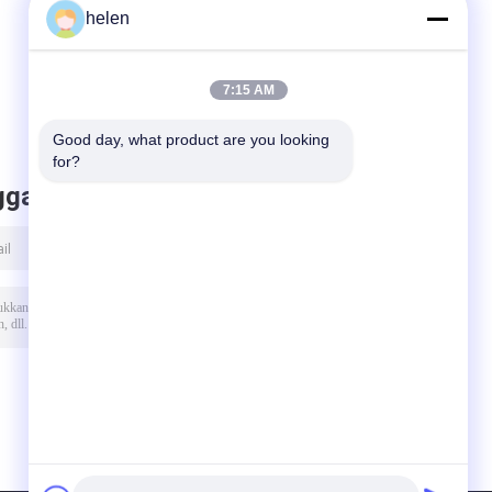
helen
e
UNTUK Arduino
Arduino Dengan
d
3V-5V RS232 TTL
Kontrol
S
Papan
Penerbangan
EEPROM MWC
7:15 AM
APM2.5
Good day, what product are you looking 
for?
ggalkan pesan