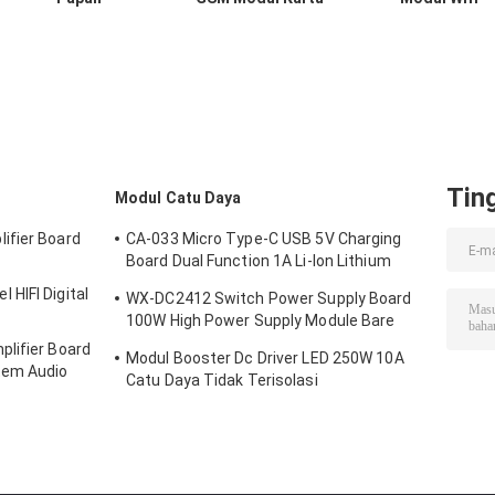
Pengembangan
SIM Mikro Inti
Nirkabel Usb K
GPRS SMS Data
Quad Band TTL
Modul Gsm Qua
Nirkabel Super
Serial Port
Band GSM GPR
TC35I
Tin
Modul Catu Daya
ifier Board
CA-033 Micro Type-C USB 5V Charging
Board Dual Function 1A Li-Ion Lithium
Battery Charger Module 18650 TP4056
HIFI Digital
WX-DC2412 Switch Power Supply Board
ICs Produk
100W High Power Supply Module Bare
Board AC DC 24V4A
lifier Board
Modul Booster Dc Driver LED 250W 10A
tem Audio
Catu Daya Tidak Terisolasi