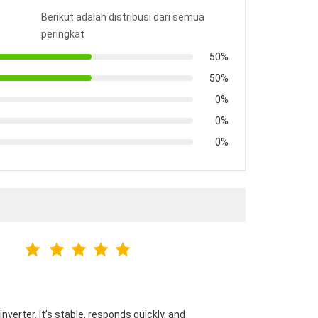
Berikut adalah distribusi dari semua
peringkat
50%
50%
0%
0%
0%
verter. It’s stable, responds quickly, and