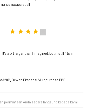
mance issues at all.
s a bit larger than I imagined, but it still fits in
,
ga328P
Dewan Ekspansi Multipurpose PBB
an permintaan Anda secara langsung kepada kami