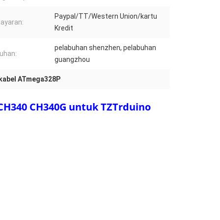
Paypal/TT/Western Union/kartu
ayaran:
Kredit
pelabuhan shenzhen, pelabuhan
uhan:
guangzhou
rkabel ATmega328P
H340 CH340G untuk TZTrduino