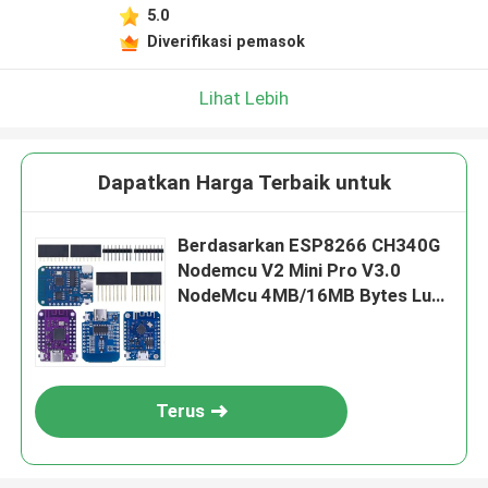
Tinggalkan pesan
5.0
Kami akan segera menghubungi Anda
Diverifikasi pemasok
kembali!
Lihat Lebih
Dapatkan Harga Terbaik untuk
Berdasarkan ESP8266 CH340G
Nodemcu V2 Mini Pro V3.0
NodeMcu 4MB/16MB Bytes Lua
WIFI Internet Of Things
Development Board
Terus
Kirim