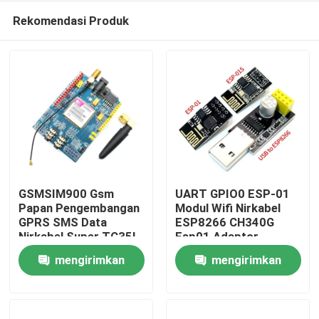
Rekomendasi Produk
GSMSIM900 Gsm
UART GPIO0 ESP-01
Papan Pengembangan
Modul Wifi Nirkabel
GPRS SMS Data
ESP8266 CH340G
Beranda
Nirkabel Super TC35I
Esp01 Adaptor
Programmer
mengirimkan
mengirimkan
Produk
permintaan
permintaan
Tentang Kami