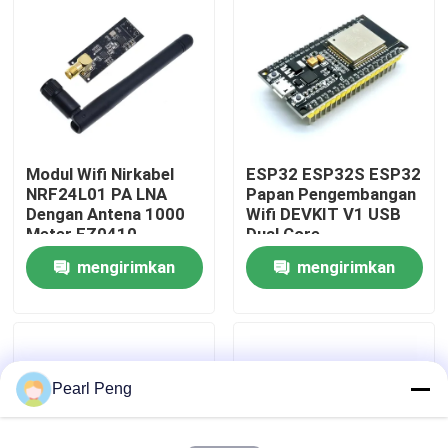
Tur Pabrik
Kontrol Kualitas
Modul Wifi Nirkabel
ESP32 ESP32S ESP32
Hubungi Kami
NRF24L01 PA LNA
Papan Pengembangan
Dengan Antena 1000
Wifi DEVKIT V1 USB
Meter FZ0410
Dual Core
Berita
mengirimkan
mengirimkan
permintaan
permintaan
Kasus
Blog
Pearl Peng
Modul Papan Amplifier