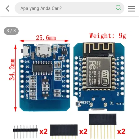
3
/
3