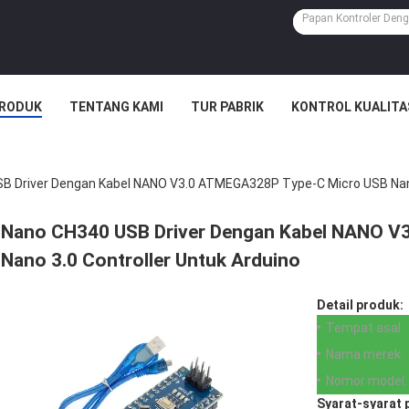
RODUK
TENTANG KAMI
TUR PABRIK
KONTROL KUALITA
B Driver Dengan Kabel NANO V3.0 ATMEGA328P Type-C Micro USB Nano 
Nano CH340 USB Driver Dengan Kabel NANO V
Nano 3.0 Controller Untuk Arduino
Detail produk:
Tempat asal:
Nama merek:
Nomor model:
Syarat-syarat 