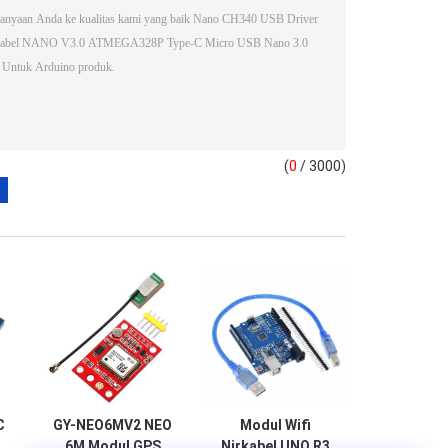
(
0
/ 3000)
C
GY-NEO6MV2 NEO
Modul Wifi
6M Modul GPS
Nirkabel UNO R3