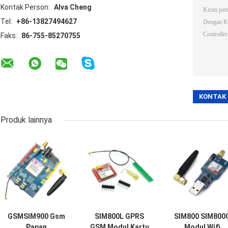
Kontak Person:
Alva Cheng
Tel:
+86-13827494627
Faks:
86-755-85270755
Produk lainnya
GSMSIM900 Gsm
SIM800L GPRS
SIM800 SIM800
Papan
GSM Modul Kartu
Modul Wifi