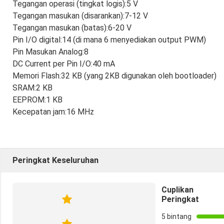
Tegangan operasi (tingkat logis):
5 V
Tegangan masukan (disarankan):
7-12 V
Tegangan masukan (batas):
6-20 V
Pin I/O digital:
14 (di mana 6 menyediakan output PWM)
Pin Masukan Analog:
8
DC Current per Pin I/O:
40 mA
Memori Flash:
32 KB (yang 2KB digunakan oleh bootloader)
SRAM:
2 KB
EEPROM:
1 KB
Kecepatan jam:
16 MHz
Peringkat Keseluruhan
Cuplikan
Peringkat
5 bintang