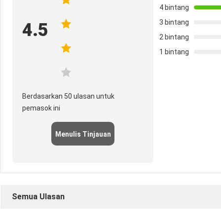
4 bintang
3 bintang
4.5
2 bintang
1 bintang
Berdasarkan 50 ulasan untuk
pemasok ini
Menulis Tinjauan
Semua Ulasan