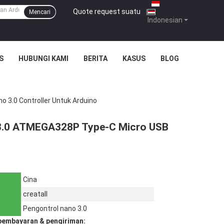
Quote request suatu
|
Mencari
Indonesian
S
HUBUNGI KAMI
BERITA
KASUS
BLOG
3.0 Controller Untuk Arduino
3.0 ATMEGA328P Type-C Micro USB
Cina
creatall
Pengontrol nano 3.0
pembayaran & pengiriman: