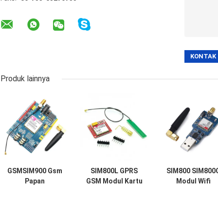
Produk lainnya
GSMSIM900 Gsm
SIM800L GPRS
SIM800 SIM800
Papan
GSM Modul Kartu
Modul Wifi
Pengembangan
SIM Mikro Inti
Nirkabel Usb K
GPRS SMS Data
Quad Band TTL
Modul Gsm Qua
Nirkabel Super
Serial Port
Band GSM GPR