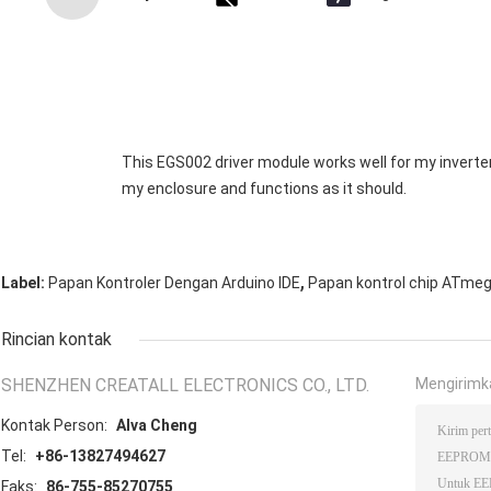
This EGS002 driver module works well for my inverter. It’
my enclosure and functions as it should.
,
Label:
Papan Kontroler Dengan Arduino IDE
Papan kontrol chip ATme
Rincian kontak
SHENZHEN CREATALL ELECTRONICS CO., LTD.
Mengirimk
Kontak Person:
Alva Cheng
Tel:
+86-13827494627
Faks:
86-755-85270755