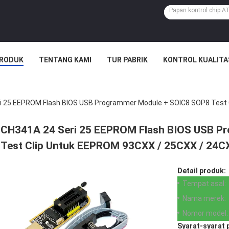
RODUK
TENTANG KAMI
TUR PABRIK
KONTROL KUALITA
i 25 EEPROM Flash BIOS USB Programmer Module + SOIC8 SOP8 Test 
CH341A 24 Seri 25 EEPROM Flash BIOS USB P
Test Clip Untuk EEPROM 93CXX / 25CXX / 24C
Detail produk:
Tempat asal:
Nama merek:
Nomor model:
Syarat-syarat 