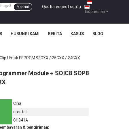
Quote request suatu
|
Mencari
Indonesian
S
HUBUNGI KAMI
BERITA
KASUS
BLOG
Clip Untuk EEPROM 93CXX / 25CXX / 24CXX
rogrammer Module + SOIC8 SOP8
XX
Cina
creatall
CH341A
pembayaran & pengiriman: