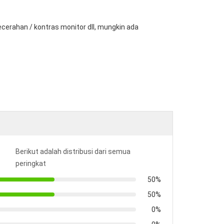
erahan / kontras monitor dll, mungkin ada
Berikut adalah distribusi dari semua
peringkat
50%
50%
0%