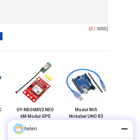
(
0
/ 3000)
C
GY-NEO6MV2 NEO
Modul Wifi
6M Modul GPS
Nirkabel UNO R3
e
UNTUK Arduino
ATmega328P
helen
d
3V-5V RS232 TTL
CH340 CH340G
S
Papan
Dengan Header