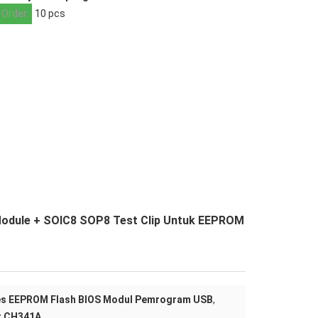
 Order:
10 pcs
odule + SOIC8 SOP8 Test Clip Untuk EEPROM
es EEPROM Flash BIOS Modul Pemrogram USB
,
r CH341A